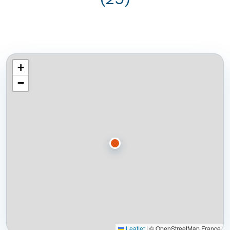
+
−
Leaflet
|
© OpenStreetMap France