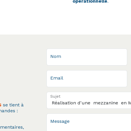
opérationnelle
.
Nom
Email
Sujet
S
se tient à
mandes :
Message
ementaires,