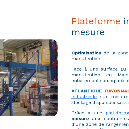
Plateforme
i
mesure
Optimisation
de la zone 
manutention.
Face à une surface au s
manutention en Maine
entièrement son organisat
ATLANTIQUE
RAYONNA
industrielle
sur mesure
stockage disponible sans 
Grâce à une
plateform
mesure
aux contraintes 
d'une zone de rangeme