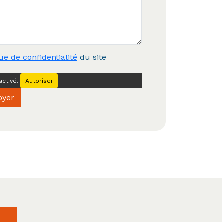
que de confidentialité
du site
ctivé.
Autoriser
oyer