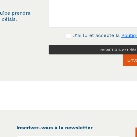
quipe prendra
 délais.
J'ai lu et accepte la
Politi
reCAPTCHA est désa
Env
Inscrivez-vous à la newsletter